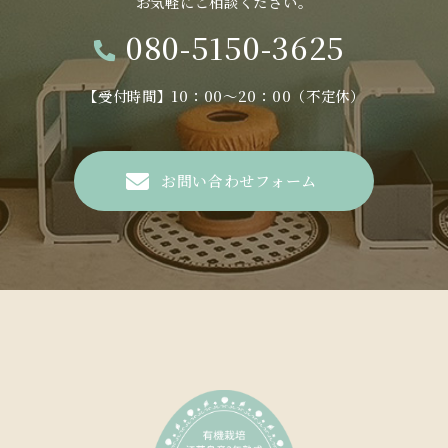
お気軽にご相談ください。
当店は、保有する個人情報に関して適用される日本の法
080-5150-3625
令、その他規範を遵守するとともに、本ポリシーの内容
を適宜見直し、その改善に努めます。
【受付時間】10：00～20：00（不定休）
● お問い合わせ
当店の個人情報の取扱に関するお問い合せは下記までご
連絡ください。
お問い合わせフォーム
Marine SSOOK
〒470-2413 愛知県知多郡美浜町大字古布字屋敷180-8
TEL：080-5150-3625
MAIL：furisyunbaum@gmail.com