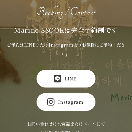
当店は、お客様よりお預かりした個人情報を適切に管理
Booking / Contact
し、次のいずれかに該当する場合を除き、個人情報を第
三者に開示いたしません。
Marine SSOOKは完全予約制です
・お客様の同意がある場合
・お客様が希望されるサービスを行うために当店が業務
ご予約はLINEまたはInstagramよりお気軽にご予約くださ
を委託する業者に対して開示する場合
い。
・法令に基づき開示することが必要である場合
● 個人情報の安全対策
当店は、個人情報の正確性及び安全性確保のために、セ
LINE
キュリティに万全の対策を講じています。
● ご本人の照会
Instagram
お客様がご本人の個人情報の照会・修正・削除などをご
希望される場合には、ご本人であることを確認の上、対
応させていただきます。
お問い合わせはお電話またはメールにて
● 法令、規範の遵守と見直し